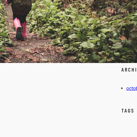
mor
CATE
Unca
ARCH
octo
TAGS