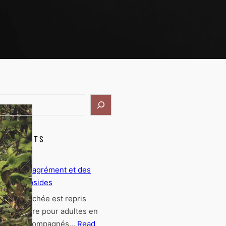
LAR POSTS
Un agrément et des
subsides
L’Archée est repris
e « centre pour adultes en
icultés accompagnés…
Read