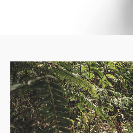
Un agrém
L’Archée est re
accompagnés ou
Wallonne. Ces 
actuellement la
d’activités : Ma
lits Maison de